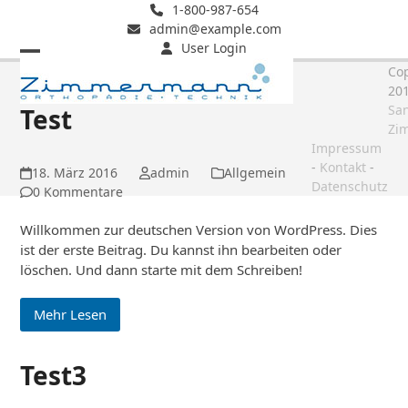
Skip
1-800-987-654
admin@example.com
to
User Login
content
Open
Close
Cop
20
mobile
mobile
San
Test
menu
menu
Zi
Impressum
-
Kontakt
-
18. März 2016
admin
Allgemein
Datenschutz
0 Kommentare
Willkommen zur deutschen Version von WordPress. Dies
ist der erste Beitrag. Du kannst ihn bearbeiten oder
löschen. Und dann starte mit dem Schreiben!
Mehr Lesen
Test3