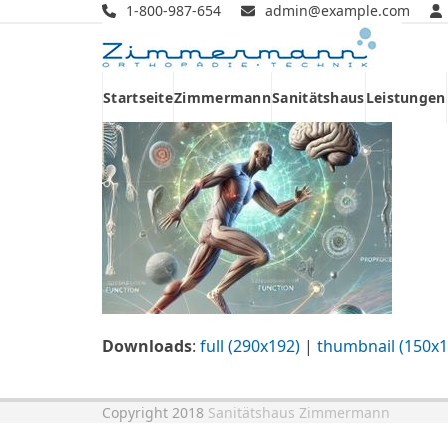
Skip
1-800-987-654
admin@example.com
to
content
Startseite
Zimmermann
Sanitätshaus
Leistungen
Downloads
:
full (290x192)
|
thumbnail (150x1
Copyright 2018
Sanitätshaus Zimmermann